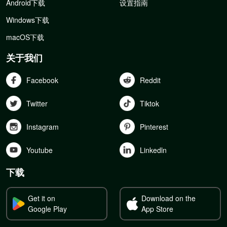
Android下载
设置指南
Windows下载
macOS下载
关于我们
Facebook
Reddit
Twitter
Tiktok
Instagram
Pinterest
Youtube
Linkedln
下载
Get it on
Download on the
Google Play
App Store